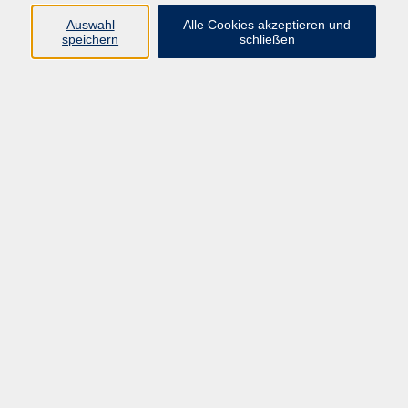
vhs Leitung;
Auswahl
Alle Cookies akzeptieren und
Programmbereichsleitung Beruf
speichern
schließen
05681 775-4030
franz.drescher@schwalm-
eder-kreis.de
Martina Wagner
Programmbereich Beruf; BAMF-
Kurse
05681 775-4032
martina.wagner@schwalm-
eder-kreis.de
Ergebnisse filtern
Kombikurs: Word/Excel 2024 (Aufbaukurs)
Sa. 31.10.2026 09:30