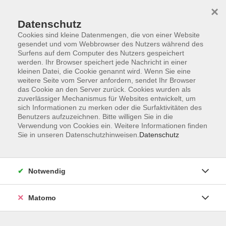
Startseite
Informationen
Über uns
Service
Kontakt
×
Datenschutz
Cookies sind kleine Datenmengen, die von einer Website
gesendet und vom Webbrowser des Nutzers während des
Surfens auf dem Computer des Nutzers gespeichert
werden. Ihr Browser speichert jede Nachricht in einer
kleinen Datei, die Cookie genannt wird. Wenn Sie eine
Skip to main content
weitere Seite vom Server anfordern, sendet Ihr Browser
das Cookie an den Server zurück. Cookies wurden als
zuverlässiger Mechanismus für Websites entwickelt, um
sich Informationen zu merken oder die Surfaktivitäten des
Word
Benutzers aufzuzeichnen. Bitte willigen Sie in die
Verwendung von Cookies ein. Weitere Informationen finden
Sie in unseren Datenschutzhinweisen.
Datenschutz
Notwendig
2 Kurse
Matomo
zurück zu Büropraxis
Franz Drescher