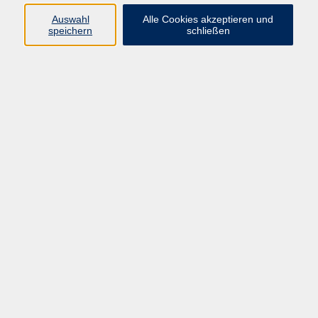
vhs Leitung;
Auswahl
Alle Cookies akzeptieren und
Programmbereichsleitung Beruf
speichern
schließen
05681 775-4030
franz.drescher@schwalm-
eder-kreis.de
Martina Wagner
Programmbereich Beruf; BAMF-
Kurse
05681 775-4032
martina.wagner@schwalm-
eder-kreis.de
Ergebnisse filtern
Kombikurs: Word/Excel 2024 (Aufbaukurs)
Sa. 31.10.2026 09:30