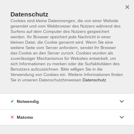
Startseite
Informationen
Über uns
Service
Kontakt
×
Datenschutz
Cookies sind kleine Datenmengen, die von einer Website
gesendet und vom Webbrowser des Nutzers während des
Surfens auf dem Computer des Nutzers gespeichert
werden. Ihr Browser speichert jede Nachricht in einer
kleinen Datei, die Cookie genannt wird. Wenn Sie eine
Skip to main content
weitere Seite vom Server anfordern, sendet Ihr Browser
das Cookie an den Server zurück. Cookies wurden als
zuverlässiger Mechanismus für Websites entwickelt, um
sich Informationen zu merken oder die Surfaktivitäten des
Office-Anwendungen
Benutzers aufzuzeichnen. Bitte willigen Sie in die
Verwendung von Cookies ein. Weitere Informationen finden
Sie in unseren Datenschutzhinweisen.
Datenschutz
Notwendig
3 Kurse
Matomo
zurück zu Büropraxis
Franz Drescher