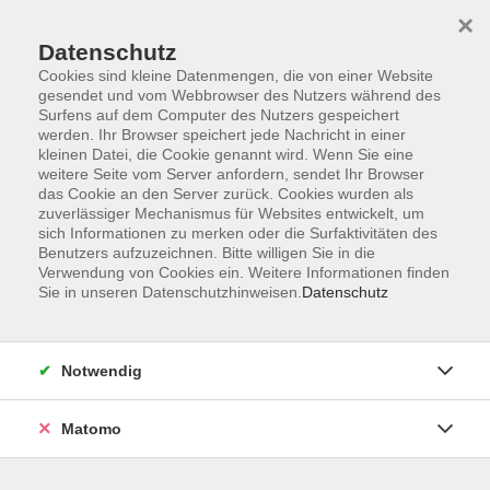
Startseite
Informationen
Über uns
Service
Kontakt
×
Datenschutz
Cookies sind kleine Datenmengen, die von einer Website
gesendet und vom Webbrowser des Nutzers während des
Surfens auf dem Computer des Nutzers gespeichert
werden. Ihr Browser speichert jede Nachricht in einer
kleinen Datei, die Cookie genannt wird. Wenn Sie eine
Skip to main content
weitere Seite vom Server anfordern, sendet Ihr Browser
das Cookie an den Server zurück. Cookies wurden als
zuverlässiger Mechanismus für Websites entwickelt, um
Der Kurs konnte nicht gefunden werden.
sich Informationen zu merken oder die Surfaktivitäten des
Benutzers aufzuzeichnen. Bitte willigen Sie in die
Verwendung von Cookies ein. Weitere Informationen finden
Sie in unseren Datenschutzhinweisen.
Datenschutz
AGB
Impressum
Notwendig
Datenschutzerklärung
Widerrufsbelehrung
Matomo
Barrierefreiheit
Widerruf