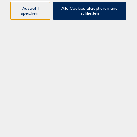
Auswahl
Alle Cookies akzeptieren und
speichern
schließen
Programm
Beruf
Kultur
Sprachen
Gesundheit
Gesellschaft
Junge vhs
Digitales Lernen
Schulabschlüsse
Deutsch-Kurse
Inhalte