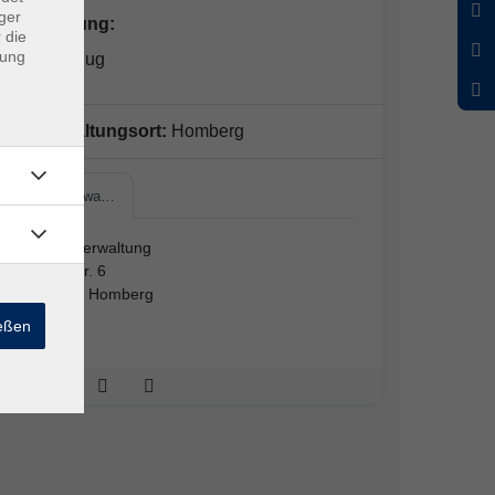
ger
Kursleitung:
 die
dung
Harald Klug
Veranstaltungsort:
Homberg
Kreisverwa…
Kreisverwaltung
Parkstr. 6
34576 Homberg
A 113
ießen