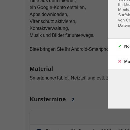
Hilfe aus dem Internet,
Ihr Br
ein Google-Konto erstellen,
Mechan
Apps downloaden,
Surfak
von Co
Virenschutz aktivieren,
Daten
Kontaktverwaltung,
Musik und Bilder für unterwegs.
No
Bitte bringen Sie Ihr Android-Smartphone oder -T
Ma
Material
Smartphone/Tablet, Netzteil und evtl. Zubehör
Kurstermine
2