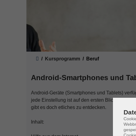
Sie sind hier:
Kursprogramm
Beruf
Android-Smartphones und Tabl
Android-Geräte (Smartphones und Tablets) verf
jede Einstellung ist auf den ersten Blick eindeut
gibt es doch etliches zu entdecken.
Dat
Cookie
Inhalt:
Webbr
gespei
Cookie