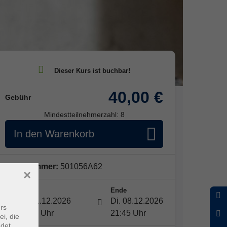
40,00 €
Gebühr
Mindestteilnehmerzahl: 8
In den Warenkorb
Kursnummer:
501056A62
×
Start
Ende
Di. 01.12.2026
Di. 08.12.2026
rs
18:30 Uhr
21:45 Uhr
ei, die
ndet