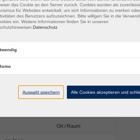
owser das Cookie an den Server zurück. Cookies wurden als zuverlässi
ismus für Websites entwickelt, um sich Informationen zu merken oder
tivitäten des Benutzers aufzuzeichnen. Bitte willigen Sie in die Verwen
okies ein. Weitere Informationen finden Sie in unseren
schutzhinweisen.
Datenschutz
twendig
ablet zum Kurs mit.
tomo
Auswahl speichern
Alle Cookies akzeptieren und schl
Ort / Raum