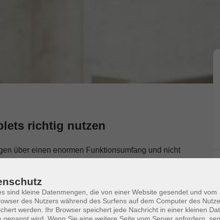
ets richtig nutzen
ügen über einen enormen Funktionsumfang und nicht
ig. Auch wenn vieles selbsterklärend zu sein scheint,
enschutz
s sind kleine Datenmengen, die von einer Website gesendet und vom
owser des Nutzers während des Surfens auf dem Computer des Nutze
chert werden. Ihr Browser speichert jede Nachricht in einer kleinen Dat
 genannt wird. Wenn Sie eine weitere Seite vom Server anfordern, se