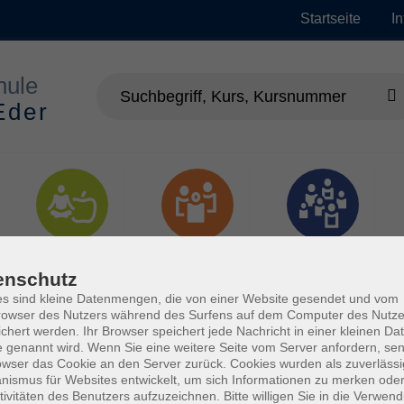
Startseite
I
Gesundheit
Gesellschaft
Junge vhs
enschutz
s sind kleine Datenmengen, die von einer Website gesendet und vom
owser des Nutzers während des Surfens auf dem Computer des Nutze
chert werden. Ihr Browser speichert jede Nachricht in einer kleinen Dat
 genannt wird. Wenn Sie eine weitere Seite vom Server anfordern, se
owser das Cookie an den Server zurück. Cookies wurden als zuverlässi
ismus für Websites entwickelt, um sich Informationen zu merken oder
tivitäten des Benutzers aufzuzeichnen. Bitte willigen Sie in die Verwen