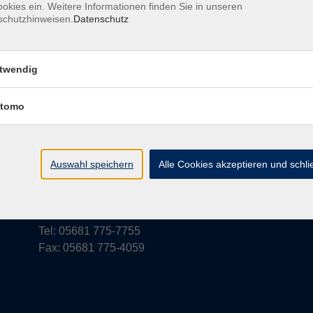
okies ein. Weitere Informationen finden Sie in unseren
schutzhinweisen.
Datenschutz
rufsbelehrung
Barrierefreiheit
Widerruf
twendig
tomo
vhs Schwalm-Eder
Parkstraße 6
Auswahl speichern
Alle Cookies akzeptieren und schl
34576 Homberg (Efze)
vhs@schwalm-eder-kreis.de
Tel: 05681 775-7755
Fax: 05681 775-4059