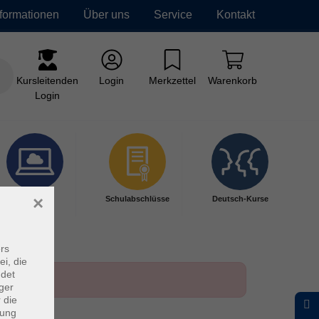
nformationen
Über uns
Service
Kontakt
Kursleitenden
Login
Merkzettel
Warenkorb
Login
×
Digitales
Schulabschlüsse
Deutsch-Kurse
Lernen
rs
ei, die
ndet
ger
 die
dung