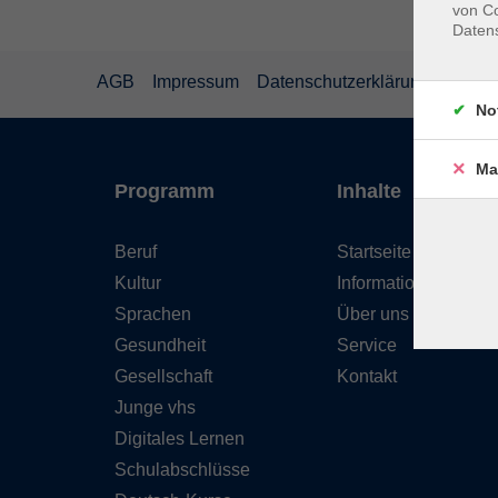
von Co
Daten
AGB
Impressum
Datenschutzerklärung
Wider
No
Ma
Programm
Inhalte
Beruf
Startseite
Kultur
Informationen
Sprachen
Über uns
Gesundheit
Service
Gesellschaft
Kontakt
Junge vhs
Digitales Lernen
Schulabschlüsse