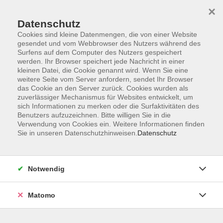
Startseite
Informationen
Über uns
Service
Kontakt
×
Datenschutz
Cookies sind kleine Datenmengen, die von einer Website
gesendet und vom Webbrowser des Nutzers während des
Surfens auf dem Computer des Nutzers gespeichert
werden. Ihr Browser speichert jede Nachricht in einer
kleinen Datei, die Cookie genannt wird. Wenn Sie eine
Skip to main content
weitere Seite vom Server anfordern, sendet Ihr Browser
das Cookie an den Server zurück. Cookies wurden als
zuverlässiger Mechanismus für Websites entwickelt, um
Der Kurs konnte nicht gefunden werden.
sich Informationen zu merken oder die Surfaktivitäten des
Benutzers aufzuzeichnen. Bitte willigen Sie in die
Verwendung von Cookies ein. Weitere Informationen finden
Sie in unseren Datenschutzhinweisen.
Datenschutz
AGB
Impressum
Notwendig
Datenschutzerklärung
Widerrufsbelehrung
Matomo
Barrierefreiheit
Widerruf