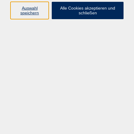
Auswahl
Alle Cookies akzeptieren und
speichern
schließen
Programm
Beruf
Kultur
Sprachen
Gesundheit
Gesellschaft
Junge vhs
Digitales Lernen
Schulabschlüsse
Deutsch-Kurse
Inhalte