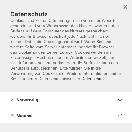
Startseite
Informationen
Über uns
Service
Kontakt
×
Datenschutz
Cookies sind kleine Datenmengen, die von einer Website
gesendet und vom Webbrowser des Nutzers während des
Surfens auf dem Computer des Nutzers gespeichert
werden. Ihr Browser speichert jede Nachricht in einer
kleinen Datei, die Cookie genannt wird. Wenn Sie eine
Skip to main content
weitere Seite vom Server anfordern, sendet Ihr Browser
das Cookie an den Server zurück. Cookies wurden als
zuverlässiger Mechanismus für Websites entwickelt, um
Der Kurs konnte nicht gefunden werden.
sich Informationen zu merken oder die Surfaktivitäten des
Benutzers aufzuzeichnen. Bitte willigen Sie in die
Verwendung von Cookies ein. Weitere Informationen finden
Sie in unseren Datenschutzhinweisen.
Datenschutz
AGB
Impressum
Notwendig
Datenschutzerklärung
Widerrufsbelehrung
Matomo
Barrierefreiheit
Widerruf