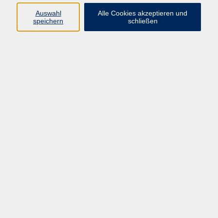
Auswahl
Alle Cookies akzeptieren und
speichern
schließen
Programm
Beruf
Kultur
Sprachen
Gesundheit
Gesellschaft
Junge vhs
Digitales Lernen
Schulabschlüsse
Deutsch-Kurse
Inhalte