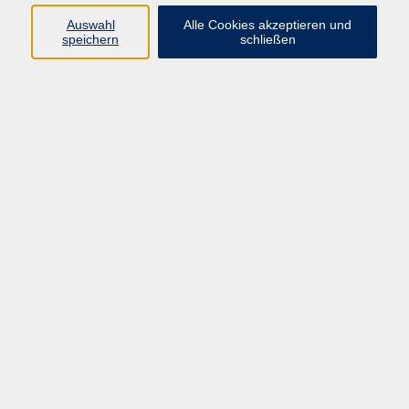
Auswahl
Alle Cookies akzeptieren und
speichern
schließen
In gemütlicher Atmosphäre wir im Book Club über
Literatur diskutiert. Die Bücher, die wir dann
gemeinsam gelesen, werden zuvor in der Gruppe
ausgewählt. Der Stammtisch wird moderiert von der
Leiterin der Stadtbücherei Borken (Hessen) Veronika
Bruckner. Der Einstieg in den Kurs ist jederzeit
möglich, bitte vorher Rücksprache mit der Kursleitung
unter
buecherei@borken-hessen.de
halten.
Bitte vor dem Kursbeginn bei der Kursleitung melden
Auskunft: 05682 5737
kostenlos
Gebühr