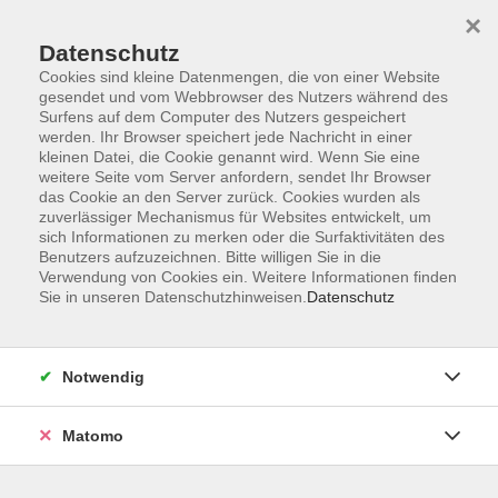
Startseite
Informationen
Über uns
Service
Kontakt
×
Datenschutz
Cookies sind kleine Datenmengen, die von einer Website
gesendet und vom Webbrowser des Nutzers während des
Surfens auf dem Computer des Nutzers gespeichert
werden. Ihr Browser speichert jede Nachricht in einer
kleinen Datei, die Cookie genannt wird. Wenn Sie eine
Skip to main content
weitere Seite vom Server anfordern, sendet Ihr Browser
das Cookie an den Server zurück. Cookies wurden als
zuverlässiger Mechanismus für Websites entwickelt, um
sich Informationen zu merken oder die Surfaktivitäten des
Benutzers aufzuzeichnen. Bitte willigen Sie in die
Verwendung von Cookies ein. Weitere Informationen finden
Sie in unseren Datenschutzhinweisen.
Datenschutz
Sie sind hier:
Notwendig
Matomo
Book Club
Ein literarischer Stammtisch mit
Buchvorstellungen und Gesprächen