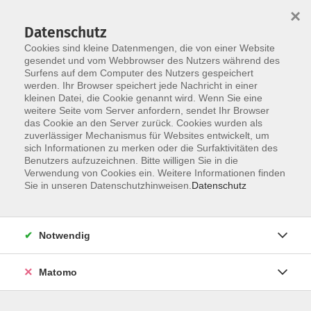
Startseite
Informationen
Über uns
Service
Kontakt
×
Datenschutz
Cookies sind kleine Datenmengen, die von einer Website
gesendet und vom Webbrowser des Nutzers während des
Surfens auf dem Computer des Nutzers gespeichert
werden. Ihr Browser speichert jede Nachricht in einer
kleinen Datei, die Cookie genannt wird. Wenn Sie eine
Skip to main content
weitere Seite vom Server anfordern, sendet Ihr Browser
das Cookie an den Server zurück. Cookies wurden als
zuverlässiger Mechanismus für Websites entwickelt, um
Der Kurs konnte nicht gefunden werden.
sich Informationen zu merken oder die Surfaktivitäten des
Benutzers aufzuzeichnen. Bitte willigen Sie in die
Verwendung von Cookies ein. Weitere Informationen finden
Sie in unseren Datenschutzhinweisen.
Datenschutz
AGB
Impressum
Notwendig
Datenschutzerklärung
Widerrufsbelehrung
Matomo
Barrierefreiheit
Widerruf