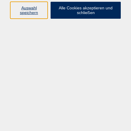
Auswahl
Alle Cookies akzeptieren und
speichern
schließen
Programm
Beruf
Kultur
Sprachen
Gesundheit
Gesellschaft
Junge vhs
Digitales Lernen
Schulabschlüsse
Deutsch-Kurse
Inhalte