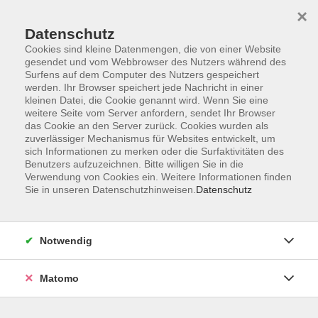
Startseite
Informationen
Über uns
Service
Kontakt
×
Datenschutz
Cookies sind kleine Datenmengen, die von einer Website
gesendet und vom Webbrowser des Nutzers während des
Surfens auf dem Computer des Nutzers gespeichert
werden. Ihr Browser speichert jede Nachricht in einer
kleinen Datei, die Cookie genannt wird. Wenn Sie eine
Skip to main content
weitere Seite vom Server anfordern, sendet Ihr Browser
das Cookie an den Server zurück. Cookies wurden als
zuverlässiger Mechanismus für Websites entwickelt, um
Der Kurs konnte nicht gefunden werden.
sich Informationen zu merken oder die Surfaktivitäten des
Benutzers aufzuzeichnen. Bitte willigen Sie in die
Verwendung von Cookies ein. Weitere Informationen finden
Sie in unseren Datenschutzhinweisen.
Datenschutz
AGB
Impressum
Notwendig
Datenschutzerklärung
Widerrufsbelehrung
Matomo
Barrierefreiheit
Widerruf