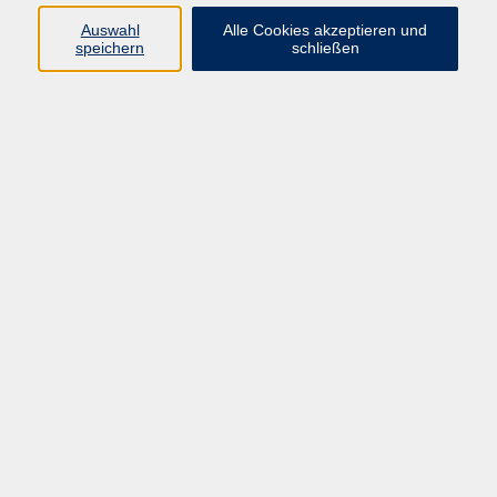
Auswahl
Alle Cookies akzeptieren und
speichern
schließen
Programm
Beruf
Kultur
Sprachen
Gesundheit
Gesellschaft
Junge vhs
Digitales Lernen
Schulabschlüsse
Deutsch-Kurse
Inhalte