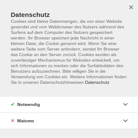
Startseite
Informationen
Über uns
Service
Kontakt
×
Datenschutz
Cookies sind kleine Datenmengen, die von einer Website
gesendet und vom Webbrowser des Nutzers während des
Surfens auf dem Computer des Nutzers gespeichert
werden. Ihr Browser speichert jede Nachricht in einer
kleinen Datei, die Cookie genannt wird. Wenn Sie eine
Skip to main content
weitere Seite vom Server anfordern, sendet Ihr Browser
das Cookie an den Server zurück. Cookies wurden als
zuverlässiger Mechanismus für Websites entwickelt, um
Der Kurs konnte nicht gefunden werden.
sich Informationen zu merken oder die Surfaktivitäten des
Benutzers aufzuzeichnen. Bitte willigen Sie in die
Verwendung von Cookies ein. Weitere Informationen finden
Sie in unseren Datenschutzhinweisen.
Datenschutz
AGB
Impressum
Notwendig
Datenschutzerklärung
Widerrufsbelehrung
Matomo
Barrierefreiheit
Widerruf