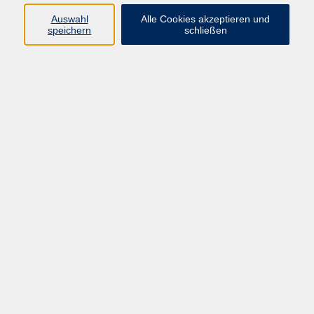
Auswahl
Alle Cookies akzeptieren und
speichern
schließen
Programm
Beruf
Kultur
Sprachen
Gesundheit
Gesellschaft
Junge vhs
Digitales Lernen
Schulabschlüsse
Deutsch-Kurse
Inhalte