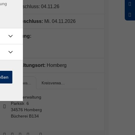
dung
Anmeldeschluss: 04.11.26
Anmeldeschluss:
Mi. 04.11.2026
Kursleitung:
N.N.
Veranstaltungsort:
Homberg
ießen
Kreisverwa…
Kreisverwa…
Kreisverwaltung
Parkstr. 6
34576 Homberg
Bücherei B134