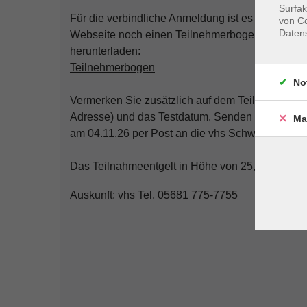
Surfak
Für die verbindliche Anmeldung ist es erforderl
von Co
Daten
Webseite noch einen Teilnehmerbogen ausfüllen
herunterladen:
Teilnehmerbogen
No
Vermerken Sie zusätzlich auf dem Teilnehmerbog
Adresse) und das Testdatum. Senden Sie ihn un
Ma
am 04.11.26 per Post an die vhs Schwalm-Eder,
Das Teilnahmeentgelt in Höhe von 25,00 € ziehe
Auskunft: vhs Tel. 05681 775-7755