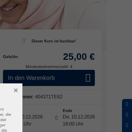
25,00 €
Gebühr
Mindestteilnehmerzahl: 4
In den Warenkorb
×
Kursnummer:
404371TE62
rs
Start
Ende
ei, die
Do. 10.12.2026
Do. 10.12.2026
ndet
16:30 Uhr
18:00 Uhr
ger
 die