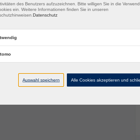
tivitäten des Benutzers aufzuzeichnen. Bitte willigen Sie in die Verwen
ich, dass Sie neben der Buchung über unsere
okies ein. Weitere Informationen finden Sie in unseren
schutzhinweisen.
Datenschutz
. Den Teilnehmerbogen können Sie hier
twendig
en Ihre Kontaktdaten (Telefonnummer, E-Mail-
verzüglich, aber spätestens bis zum Anmeldeschluss
tomo
 Parkstraße 6, 34576 Homberg/Efze.
n wir von Ihrem Konto per Abbuchungserlaubnis ein.
Auswahl speichern
Alle Cookies akzeptieren und schl