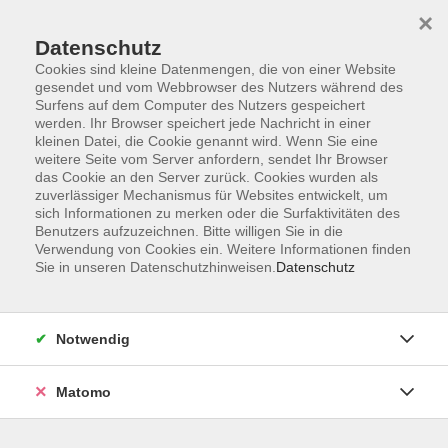
Startseite
Informationen
Über uns
Service
Kontakt
×
Datenschutz
Cookies sind kleine Datenmengen, die von einer Website
gesendet und vom Webbrowser des Nutzers während des
Surfens auf dem Computer des Nutzers gespeichert
werden. Ihr Browser speichert jede Nachricht in einer
kleinen Datei, die Cookie genannt wird. Wenn Sie eine
Skip to main content
weitere Seite vom Server anfordern, sendet Ihr Browser
das Cookie an den Server zurück. Cookies wurden als
zuverlässiger Mechanismus für Websites entwickelt, um
sich Informationen zu merken oder die Surfaktivitäten des
Benutzers aufzuzeichnen. Bitte willigen Sie in die
Verwendung von Cookies ein. Weitere Informationen finden
Sie in unseren Datenschutzhinweisen.
Datenschutz
Sie sind hier:
Notwendig
Kursprogramm
Sprachen
Japanisch
Matomo
Japanisch - Anfangskenntnisse erweitern -
Hybrid
Niveau A1.10 - hybrid