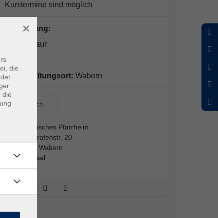
Kurstermine sind möglich
×
Kursleitung:
Elena Graur
rs
ei, die
Veranstaltungsort:
Wabern
ndet
ger
 die
dung
Katholisch…
Katholisches Pfarrheim
Landgrafenstr. 20
34590 Wabern
Pfarrsaal