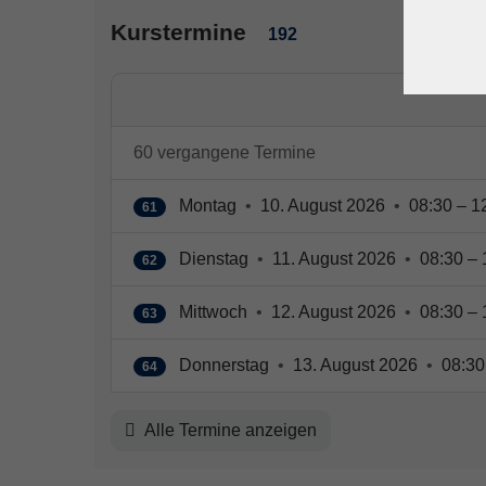
Kurstermine
192
60 vergangene Termine
Montag
•
10. August 2026
•
08:30 – 1
61
Dienstag
•
11. August 2026
•
08:30 – 
62
Mittwoch
•
12. August 2026
•
08:30 – 
63
Donnerstag
•
13. August 2026
•
08:30
64
Alle Termine anzeigen