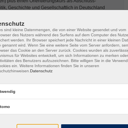
n) plus einen Orientierungskurs als Abschluss-
tik, Geschichte und Gesellschaftlich in Deutschland
ei großer Nachfrage werden zusätzliche Kurse vor Ort
enschutz
s sind kleine Datenmengen, die von einer Website gesendet und vom
owser des Nutzers während des Surfens auf dem Computer des Nutze
mit dem Deutsch-Test für Zuwanderer ab (DTZ-
chert werden. Ihr Browser speichert jede Nachricht in einer kleinen Dat
Wiederholungsfall bewilligt werden.
 genannt wird. Wenn Sie eine weitere Seite vom Server anfordern, se
as Zuwanderungsgesetz geregelt. Notwendig für die
owser das Cookie an den Server zurück. Cookies wurden als zuverlässi
ismus für Websites entwickelt, um sich Informationen zu merken oder
echtigung durch BAMF oder durch eine Verpflichtung
tivitäten des Benutzers aufzuzeichnen. Bitte willigen Sie in die Verwen
bcenters (Dokument muss im Original als Schein der
okies ein. Weitere Informationen finden Sie in unseren
schutzhinweisen.
Datenschutz
h dem Status der teilnehmenden Person. Auf
ichtsstunden/229,-- Euro (ermäßigt: 0,00 Euro).
en/458,-- Euro (ermäßigt: 114,50,- Euro
twendig
tgelts ist ein Antrag zu stellen.
tomo