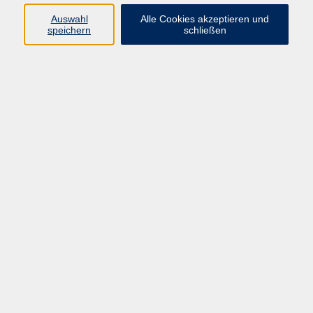
Auswahl
Alle Cookies akzeptieren und
speichern
schließen
Programm
Beruf
Kultur
Sprachen
Gesundheit
Gesellschaft
Junge vhs
Digitales Lernen
Schulabschlüsse
Deutsch-Kurse
Inhalte