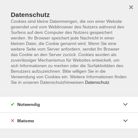
Startseite
Informationen
Über uns
Service
Kontakt
×
Datenschutz
Cookies sind kleine Datenmengen, die von einer Website
gesendet und vom Webbrowser des Nutzers während des
Surfens auf dem Computer des Nutzers gespeichert
werden. Ihr Browser speichert jede Nachricht in einer
kleinen Datei, die Cookie genannt wird. Wenn Sie eine
Skip to main content
weitere Seite vom Server anfordern, sendet Ihr Browser
das Cookie an den Server zurück. Cookies wurden als
zuverlässiger Mechanismus für Websites entwickelt, um
Der Kurs konnte nicht gefunden werden.
sich Informationen zu merken oder die Surfaktivitäten des
Benutzers aufzuzeichnen. Bitte willigen Sie in die
Verwendung von Cookies ein. Weitere Informationen finden
Sie in unseren Datenschutzhinweisen.
Datenschutz
AGB
Impressum
Notwendig
Datenschutzerklärung
Widerrufsbelehrung
Matomo
Barrierefreiheit
Widerruf