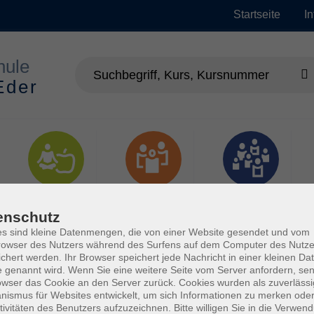
Startseite
I
Gesundheit
Gesellschaft
Junge vhs
enschutz
s sind kleine Datenmengen, die von einer Website gesendet und vom
owser des Nutzers während des Surfens auf dem Computer des Nutze
chert werden. Ihr Browser speichert jede Nachricht in einer kleinen Dat
 genannt wird. Wenn Sie eine weitere Seite vom Server anfordern, se
owser das Cookie an den Server zurück. Cookies wurden als zuverlässi
ismus für Websites entwickelt, um sich Informationen zu merken oder
tivitäten des Benutzers aufzuzeichnen. Bitte willigen Sie in die Verwen