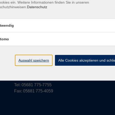
okies ein. Weitere Informationen finden Sie in unseren
schutzhinweisen.
Datenschutz
rufsbelehrung
Barrierefreiheit
Widerruf
twendig
tomo
vhs Schwalm-Eder
Parkstraße 6
Auswahl speichern
Alle Cookies akzeptieren und schl
34576 Homberg (Efze)
vhs@schwalm-eder-kreis.de
Tel: 05681 775-7755
Fax: 05681 775-4059