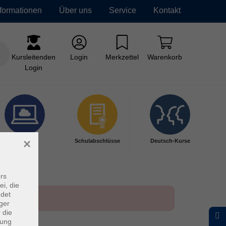
nformationen
Über uns
Service
Kontakt
Kursleitenden
Login
Merkzettel
Warenkorb
Login
×
Digitales
Schulabschlüsse
Deutsch-Kurse
Lernen
rs
ei, die
ndet
ger
 die
dung