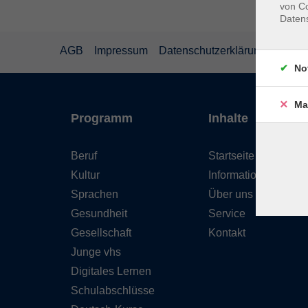
von Co
Daten
AGB
Impressum
Datenschutzerklärung
Wider
No
Ma
Programm
Inhalte
Beruf
Startseite
Kultur
Informationen
Sprachen
Über uns
Gesundheit
Service
Gesellschaft
Kontakt
Junge vhs
Digitales Lernen
Schulabschlüsse