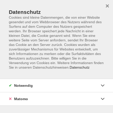
Startseite
Informationen
Über uns
Service
Kontakt
×
Datenschutz
Cookies sind kleine Datenmengen, die von einer Website
gesendet und vom Webbrowser des Nutzers während des
Surfens auf dem Computer des Nutzers gespeichert
werden. Ihr Browser speichert jede Nachricht in einer
kleinen Datei, die Cookie genannt wird. Wenn Sie eine
Skip to main content
weitere Seite vom Server anfordern, sendet Ihr Browser
das Cookie an den Server zurück. Cookies wurden als
zuverlässiger Mechanismus für Websites entwickelt, um
sich Informationen zu merken oder die Surfaktivitäten des
Benutzers aufzuzeichnen. Bitte willigen Sie in die
Verwendung von Cookies ein. Weitere Informationen finden
Sie in unseren Datenschutzhinweisen.
Datenschutz
Sie sind hier:
Notwendig
Kursprogramm
Gesellschaft und Leben
Gesellschaft
Pädagogik
Matomo
Gewaltschutzkonzept