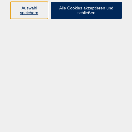
Auswahl
Alle Cookies akzeptieren und
speichern
schließen
Programm
Beruf
Kultur
Sprachen
Gesundheit
Gesellschaft
Junge vhs
Digitales Lernen
Schulabschlüsse
Deutsch-Kurse
Inhalte