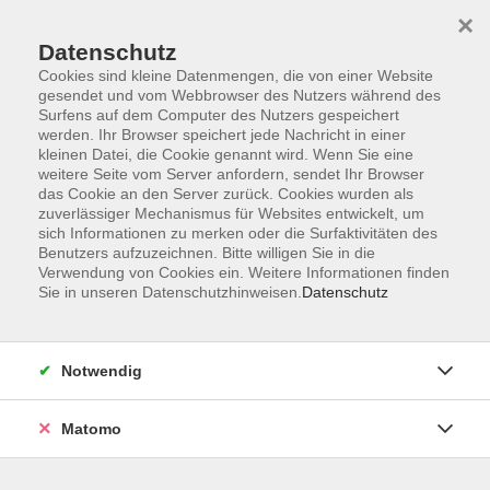
Startseite
Informationen
Über uns
Service
Kontakt
×
Datenschutz
Cookies sind kleine Datenmengen, die von einer Website
gesendet und vom Webbrowser des Nutzers während des
Surfens auf dem Computer des Nutzers gespeichert
werden. Ihr Browser speichert jede Nachricht in einer
kleinen Datei, die Cookie genannt wird. Wenn Sie eine
Skip to main content
weitere Seite vom Server anfordern, sendet Ihr Browser
das Cookie an den Server zurück. Cookies wurden als
zuverlässiger Mechanismus für Websites entwickelt, um
Der Kurs konnte nicht gefunden werden.
sich Informationen zu merken oder die Surfaktivitäten des
Benutzers aufzuzeichnen. Bitte willigen Sie in die
Verwendung von Cookies ein. Weitere Informationen finden
Sie in unseren Datenschutzhinweisen.
Datenschutz
AGB
Impressum
Notwendig
Datenschutzerklärung
Widerrufsbelehrung
Matomo
Barrierefreiheit
Widerruf