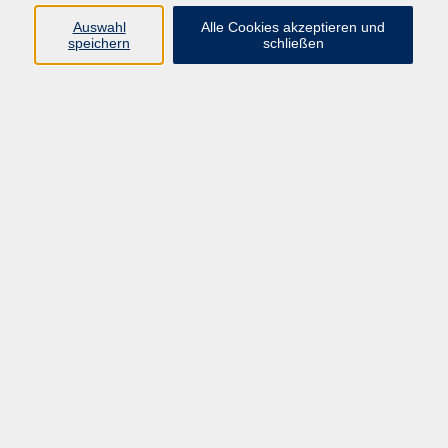
Auswahl
Alle Cookies akzeptieren und
speichern
schließen
Programm
Beruf
Kultur
Sprachen
Gesundheit
Gesellschaft
Junge vhs
Digitales Lernen
Schulabschlüsse
Deutsch-Kurse
Inhalte