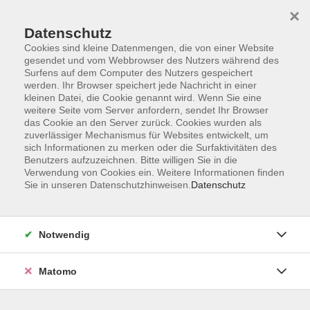
Startseite
Informationen
Über uns
Service
Kontakt
×
Datenschutz
Cookies sind kleine Datenmengen, die von einer Website
gesendet und vom Webbrowser des Nutzers während des
Surfens auf dem Computer des Nutzers gespeichert
werden. Ihr Browser speichert jede Nachricht in einer
kleinen Datei, die Cookie genannt wird. Wenn Sie eine
Skip to main content
weitere Seite vom Server anfordern, sendet Ihr Browser
das Cookie an den Server zurück. Cookies wurden als
zuverlässiger Mechanismus für Websites entwickelt, um
Der Kurs konnte nicht gefunden werden.
sich Informationen zu merken oder die Surfaktivitäten des
Benutzers aufzuzeichnen. Bitte willigen Sie in die
Verwendung von Cookies ein. Weitere Informationen finden
Sie in unseren Datenschutzhinweisen.
Datenschutz
AGB
Impressum
Notwendig
Datenschutzerklärung
Widerrufsbelehrung
Matomo
Barrierefreiheit
Widerruf