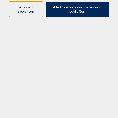
Auswahl
Alle Cookies akzeptieren und
speichern
schließen
Programm
Beruf
Kultur
Sprachen
Gesundheit
Gesellschaft
Junge vhs
Digitales Lernen
Schulabschlüsse
Deutsch-Kurse
Inhalte