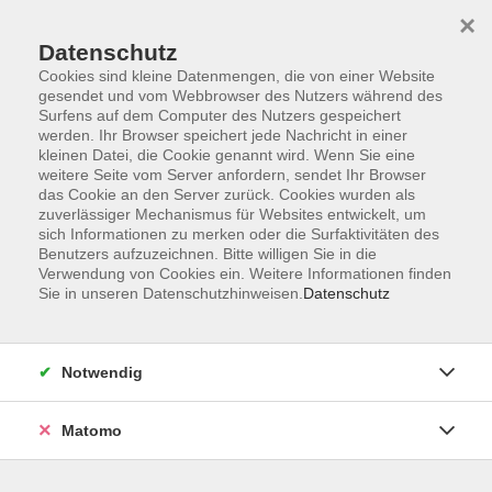
Startseite
Informationen
Über uns
Service
Kontakt
×
Datenschutz
Cookies sind kleine Datenmengen, die von einer Website
gesendet und vom Webbrowser des Nutzers während des
Surfens auf dem Computer des Nutzers gespeichert
werden. Ihr Browser speichert jede Nachricht in einer
kleinen Datei, die Cookie genannt wird. Wenn Sie eine
Skip to main content
weitere Seite vom Server anfordern, sendet Ihr Browser
das Cookie an den Server zurück. Cookies wurden als
zuverlässiger Mechanismus für Websites entwickelt, um
Der Kurs konnte nicht gefunden werden.
sich Informationen zu merken oder die Surfaktivitäten des
Benutzers aufzuzeichnen. Bitte willigen Sie in die
Verwendung von Cookies ein. Weitere Informationen finden
Sie in unseren Datenschutzhinweisen.
Datenschutz
AGB
Impressum
Notwendig
Datenschutzerklärung
Widerrufsbelehrung
Matomo
Barrierefreiheit
Widerruf