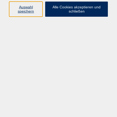
Auswahl
Alle Cookies akzeptieren und
speichern
schließen
Programm
Beruf
Kultur
Sprachen
Gesundheit
Gesellschaft
Junge vhs
Digitales Lernen
Schulabschlüsse
Deutsch-Kurse
Inhalte