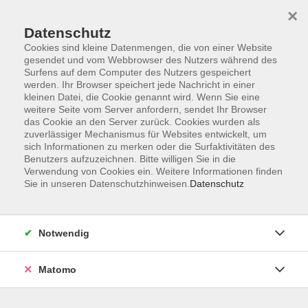
Startseite
Informationen
Über uns
Service
Kontakt
×
Datenschutz
Cookies sind kleine Datenmengen, die von einer Website
gesendet und vom Webbrowser des Nutzers während des
Surfens auf dem Computer des Nutzers gespeichert
werden. Ihr Browser speichert jede Nachricht in einer
kleinen Datei, die Cookie genannt wird. Wenn Sie eine
Skip to main content
weitere Seite vom Server anfordern, sendet Ihr Browser
das Cookie an den Server zurück. Cookies wurden als
zuverlässiger Mechanismus für Websites entwickelt, um
sich Informationen zu merken oder die Surfaktivitäten des
Benutzers aufzuzeichnen. Bitte willigen Sie in die
Verwendung von Cookies ein. Weitere Informationen finden
Sie in unseren Datenschutzhinweisen.
Datenschutz
Sie sind hier:
Notwendig
Qualifikation für das Arbeitsleben – IT-
Matomo
Organisation/Management (Beruf)
IT-/Medien-Grundlagen / allgemeine
Anwendungen