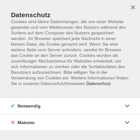
Startseite
Informationen
Über uns
Service
Kontakt
×
Datenschutz
Cookies sind kleine Datenmengen, die von einer Website
gesendet und vom Webbrowser des Nutzers während des
Surfens auf dem Computer des Nutzers gespeichert
werden. Ihr Browser speichert jede Nachricht in einer
kleinen Datei, die Cookie genannt wird. Wenn Sie eine
Skip to main content
weitere Seite vom Server anfordern, sendet Ihr Browser
das Cookie an den Server zurück. Cookies wurden als
zuverlässiger Mechanismus für Websites entwickelt, um
Der Kurs konnte nicht gefunden werden.
sich Informationen zu merken oder die Surfaktivitäten des
Benutzers aufzuzeichnen. Bitte willigen Sie in die
Verwendung von Cookies ein. Weitere Informationen finden
Sie in unseren Datenschutzhinweisen.
Datenschutz
AGB
Impressum
Notwendig
Datenschutzerklärung
Widerrufsbelehrung
Matomo
Barrierefreiheit
Widerruf