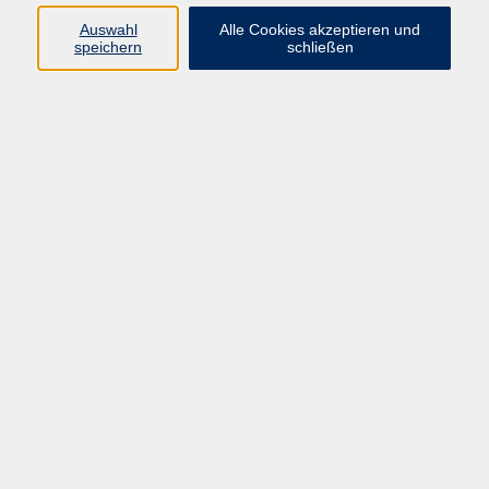
Auswahl
Alle Cookies akzeptieren und
speichern
schließen
Programm
Beruf
Kultur
Sprachen
Gesundheit
Gesellschaft
Junge vhs
Digitales Lernen
Schulabschlüsse
Deutsch-Kurse
Inhalte