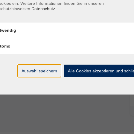
dung eines Mangels an Makro- und Mikronährstoffen.
okies ein. Weitere Informationen finden Sie in unseren
ert, deren Versorgung durch Laborkontrollen
schutzhinweisen.
Datenschutz
ngsmittel unterstützt werden kann.
ative Frühstücks- und Lunchbox-Ideen für Schule,
ich und vollwertig vegetarisch oder vegan.
twendig
tomo
Auswahl speichern
Alle Cookies akzeptieren und schl