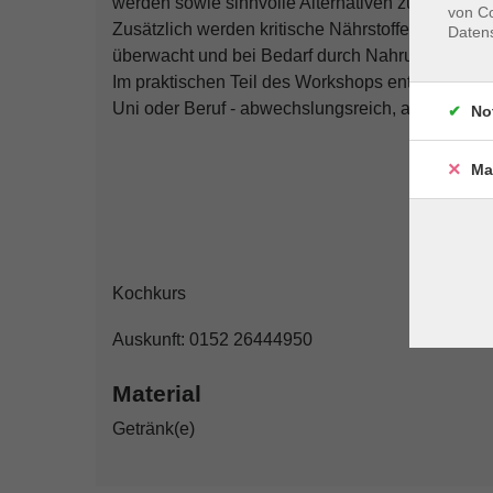
werden sowie sinnvolle Alternativen zur Vermei
von Co
Zusätzlich werden kritische Nährstoffe thematisi
Daten
überwacht und bei Bedarf durch Nahrungsergänzu
Im praktischen Teil des Workshops entstehen kre
Uni oder Beruf - abwechslungsreich, alltagstaugl
No
Ma
Kochkurs
Auskunft: 0152 26444950
Material
Getränk(e)