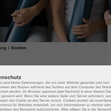
ung
Kochen
en
enschutz
s sind kleine Datenmengen, die von einer Website gesendet und vom
owser des Nutzers während des Surfens auf dem Computer des Nutze
ne Reduktion oder sogar den Verzicht tierischer
chert werden. Ihr Browser speichert jede Nachricht in einer kleinen Dat
chtet sich außerdem auch an Interessierte, die es
 genannt wird. Wenn Sie eine weitere Seite vom Server anfordern, se
owser das Cookie an den Server zurück. Cookies wurden als zuverlässi
ismus für Websites entwickelt, um sich Informationen zu merken oder
bei einer pflanzenbasierten Ernährung gemieden
tivitäten des Benutzers aufzuzeichnen. Bitte willigen Sie in die Verwen