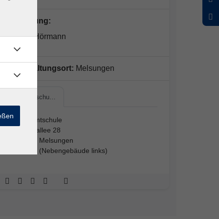
Kursleitung:
Pamela Hörmann
Veranstaltungsort:
Melsungen
Gesamtschu…
ießen
Gesamtschule
Dreuxallee 28
34212 Melsungen
Küche (Nebengebäude links)