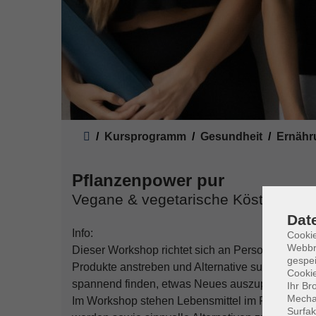
Sie sind hier:
Kursprogramm
Gesundheit
Ernähr
Pflanzenpower pur
Vegane & vegetarische Köstlichkeit
Dat
Info:
Cookie
Webbr
Dieser Workshop richtet sich an Personen, die ei
gespei
Produkte anstreben und Alternative suchen. Er ri
Cookie
spannend finden, etwas Neues auszuprobieren.
Ihr Br
Mechan
Im Workshop stehen Lebensmittel im Fokus, die 
Surfak