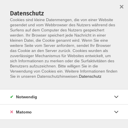
Startseite
Informationen
Über uns
Service
Kontakt
×
Datenschutz
Cookies sind kleine Datenmengen, die von einer Website
gesendet und vom Webbrowser des Nutzers während des
Surfens auf dem Computer des Nutzers gespeichert
werden. Ihr Browser speichert jede Nachricht in einer
kleinen Datei, die Cookie genannt wird. Wenn Sie eine
Skip to main content
You are here:
weitere Seite vom Server anfordern, sendet Ihr Browser
Merkzettel
das Cookie an den Server zurück. Cookies wurden als
zuverlässiger Mechanismus für Websites entwickelt, um
sich Informationen zu merken oder die Surfaktivitäten des
Benutzers aufzuzeichnen. Bitte willigen Sie in die
Lädt...
Verwendung von Cookies ein. Weitere Informationen finden
Das Widget wird geladen...
Sie in unseren Datenschutzhinweisen.
Datenschutz
Notwendig
AGB
Impressum
Matomo
Datenschutzerklärung
Widerrufsbelehrung