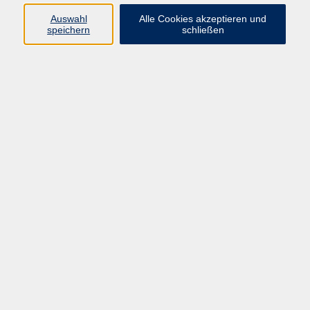
Barrierefreiheit
Auswahl
Alle Cookies akzeptieren und
speichern
schließen
Widerruf
Programm
Beruf
Kultur
Sprachen
Gesundheit
Gesellschaft
Junge vhs
Digitales Lernen
Schulabschlüsse
Deutsch-Kurse