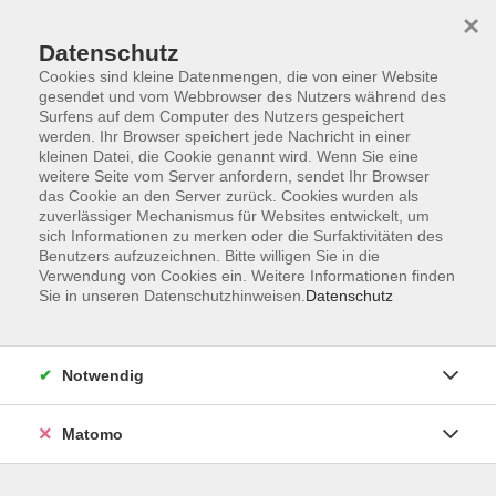
Startseite
Informationen
Über uns
Service
Kontakt
×
Datenschutz
Cookies sind kleine Datenmengen, die von einer Website
gesendet und vom Webbrowser des Nutzers während des
Surfens auf dem Computer des Nutzers gespeichert
werden. Ihr Browser speichert jede Nachricht in einer
kleinen Datei, die Cookie genannt wird. Wenn Sie eine
Skip to main content
weitere Seite vom Server anfordern, sendet Ihr Browser
das Cookie an den Server zurück. Cookies wurden als
zuverlässiger Mechanismus für Websites entwickelt, um
sich Informationen zu merken oder die Surfaktivitäten des
Schulabschlüsse
Benutzers aufzuzeichnen. Bitte willigen Sie in die
Verwendung von Cookies ein. Weitere Informationen finden
Sie in unseren Datenschutzhinweisen.
Datenschutz
Notwendig
0 Kurse
Suchergebnisse Integrationskurse
Matomo
zurück zu Kursprogramm