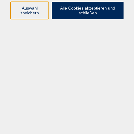
Auswahl
Alle Cookies akzeptieren und
speichern
schließen
Programm
Beruf
Kultur
Sprachen
Gesundheit
Gesellschaft
Junge vhs
Digitales Lernen
Schulabschlüsse
Deutsch-Kurse
Inhalte