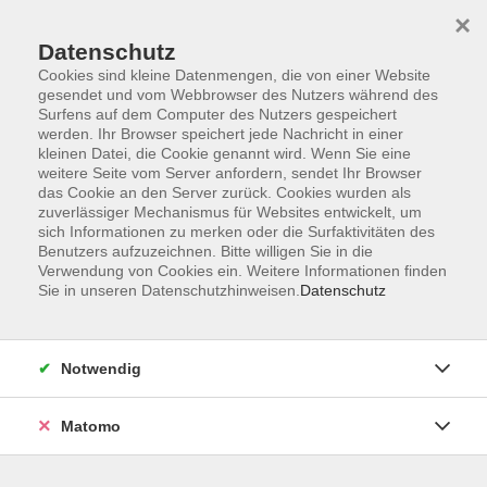
Startseite
Informationen
Über uns
Service
Kontakt
×
Datenschutz
Cookies sind kleine Datenmengen, die von einer Website
gesendet und vom Webbrowser des Nutzers während des
Surfens auf dem Computer des Nutzers gespeichert
werden. Ihr Browser speichert jede Nachricht in einer
kleinen Datei, die Cookie genannt wird. Wenn Sie eine
Skip to main content
weitere Seite vom Server anfordern, sendet Ihr Browser
das Cookie an den Server zurück. Cookies wurden als
zuverlässiger Mechanismus für Websites entwickelt, um
Der Kurs konnte nicht gefunden werden.
sich Informationen zu merken oder die Surfaktivitäten des
Benutzers aufzuzeichnen. Bitte willigen Sie in die
Verwendung von Cookies ein. Weitere Informationen finden
Sie in unseren Datenschutzhinweisen.
Datenschutz
AGB
Impressum
Notwendig
Datenschutzerklärung
Widerrufsbelehrung
Matomo
Barrierefreiheit
Widerruf