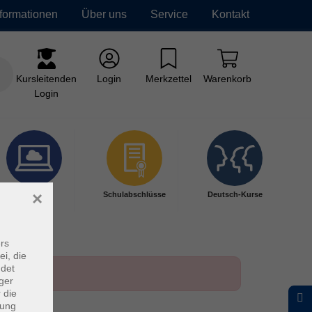
nformationen
Über uns
Service
Kontakt
Kursleitenden
Login
Merkzettel
Warenkorb
Login
×
Digitales
Schulabschlüsse
Deutsch-Kurse
Lernen
rs
ei, die
ndet
ger
 die
dung