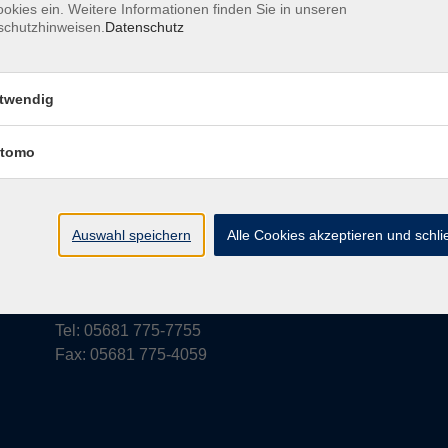
okies ein. Weitere Informationen finden Sie in unseren
schutzhinweisen.
Datenschutz
rufsbelehrung
Barrierefreiheit
Widerruf
twendig
tomo
vhs Schwalm-Eder
Parkstraße 6
Auswahl speichern
Alle Cookies akzeptieren und schl
34576 Homberg (Efze)
vhs@schwalm-eder-kreis.de
Tel: 05681 775-7755
Fax: 05681 775-4059