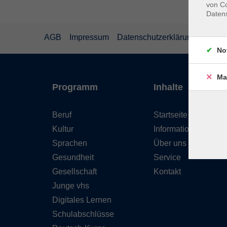
von Co
Daten
AGB
Impressum
Datenschutzerklärung
Wider
No
Ma
Programm
Inhalte
Beruf
Startseite
Kultur
Informationen
Sprachen
Über uns
Gesundheit
Service
Gesellschaft
Kontakt
Junge vhs
Digitales Lernen
Schulabschlüsse