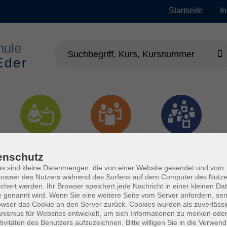
Startseite
I
Gesundheit
Gesellschaft
Junge vhs
enschutz
s sind kleine Datenmengen, die von einer Website gesendet und vom
owser des Nutzers während des Surfens auf dem Computer des Nutze
chert werden. Ihr Browser speichert jede Nachricht in einer kleinen Dat
 genannt wird. Wenn Sie eine weitere Seite vom Server anfordern, se
owser das Cookie an den Server zurück. Cookies wurden als zuverlässi
ismus für Websites entwickelt, um sich Informationen zu merken oder
tivitäten des Benutzers aufzuzeichnen. Bitte willigen Sie in die Verwen