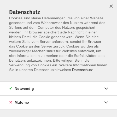
Startseite
Informationen
Über uns
Service
Kontakt
×
Datenschutz
Cookies sind kleine Datenmengen, die von einer Website
gesendet und vom Webbrowser des Nutzers während des
Surfens auf dem Computer des Nutzers gespeichert
werden. Ihr Browser speichert jede Nachricht in einer
kleinen Datei, die Cookie genannt wird. Wenn Sie eine
Skip to main content
weitere Seite vom Server anfordern, sendet Ihr Browser
das Cookie an den Server zurück. Cookies wurden als
zuverlässiger Mechanismus für Websites entwickelt, um
Niveaustufe B1
sich Informationen zu merken oder die Surfaktivitäten des
Benutzers aufzuzeichnen. Bitte willigen Sie in die
Fortgeschrittene Grundstufe
Verwendung von Cookies ein. Weitere Informationen finden
Sie in unseren Datenschutzhinweisen.
Datenschutz
Notwendig
2 Kurse
Matomo
zurück zu Berufssprachkurse
Malena Bey