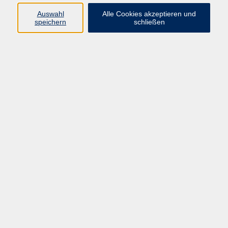
Programmbereichsleitung BAMF-
Auswahl
Alle Cookies akzeptieren und
Sprachkurse
speichern
schließen
05681 775-4040
malena.bey@schwalm-eder-
kreis.de
Katrin Ellenberger
BAMF-Kurse
05681 775-4037
katrin.ellenberger@schwalm-
eder-kreis.de
Jessica Kurz
BAMF-Kurse
05681 775-4043
jessica.kurz@schwalm-eder-
kreis.de
Dr. Stephan Lanzke
BAMF-Kurse
05681 775-4044