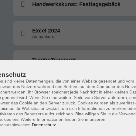
Handwerkskunst: Festtagsgebäck
Excel 2024
Aufbaukurs
TrophoTraining®
Entspannt in einer Minute
enschutz
s sind kleine Datenmengen, die von einer Website gesendet und vom
owser des Nutzers während des Surfens auf dem Computer des Nutze
Glücklich mit Ayurveda
chert werden. Ihr Browser speichert jede Nachricht in einer kleinen Dat
Tagesseminar mit Dosha-Bestimmung
 genannt wird. Wenn Sie eine weitere Seite vom Server anfordern, se
owser das Cookie an den Server zurück. Cookies wurden als zuverlässi
ismus für Websites entwickelt, um sich Informationen zu merken oder
tivitäten des Benutzers aufzuzeichnen. Bitte willigen Sie in die Verwen
Raqs Scharqi - Klassischer Bauchtanz
okies ein. Weitere Informationen finden Sie in unseren
Intensiv Workshop ohne Vorkenntnisse
schutzhinweisen.
Datenschutz