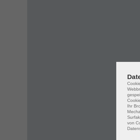
Dat
Cookie
Webbr
gespei
Cookie
Ihr Br
Mechan
Surfak
von Co
Daten