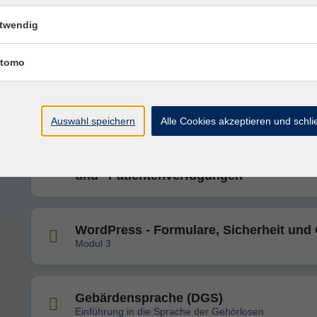
Selbstfürsorge und Rituale als Anker im
twendig
Alltag
tomo
Beikost-Workshop
Auswahl speichern
Alle Cookies akzeptieren und schl
Informationen zu "Vorsorgevollmachten
und "Patientenverfügungen"
WordPress - Formulare, Sicherheit und 
Modul 3
Gebärdensprache (DGS)
Einführung in die Sprache der Gehörlosen